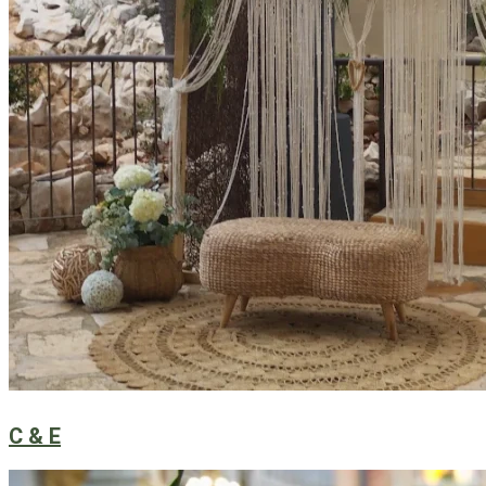
C & E