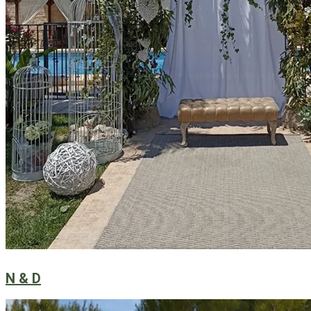
N & D