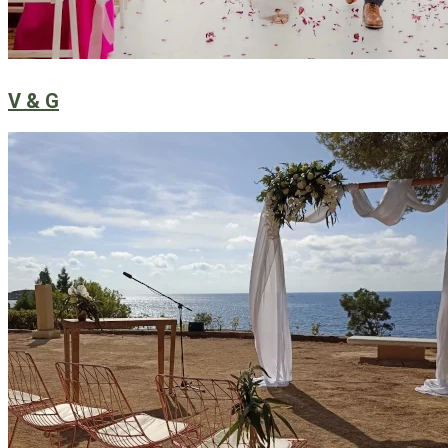
V & G