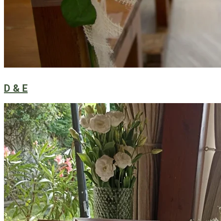
D & E