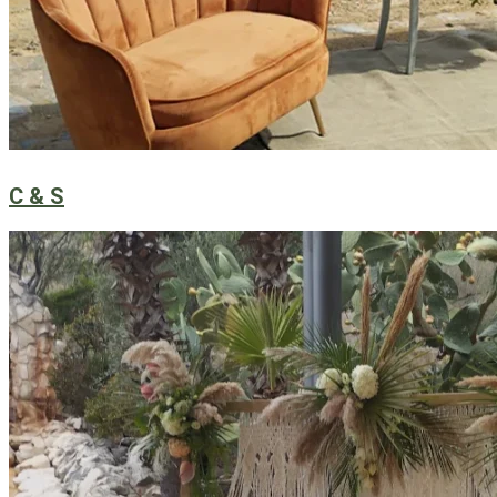
C & S