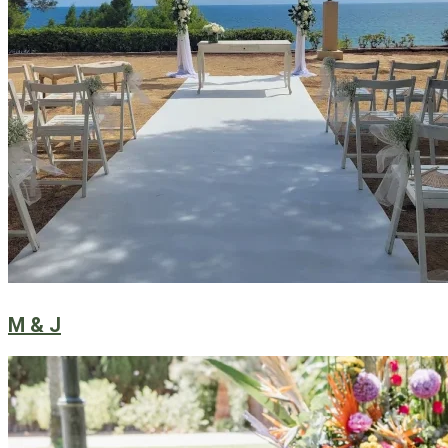
M & J