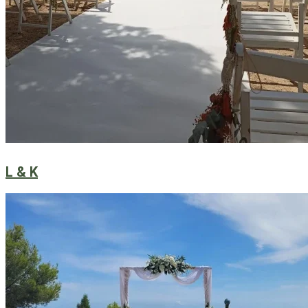
L & K