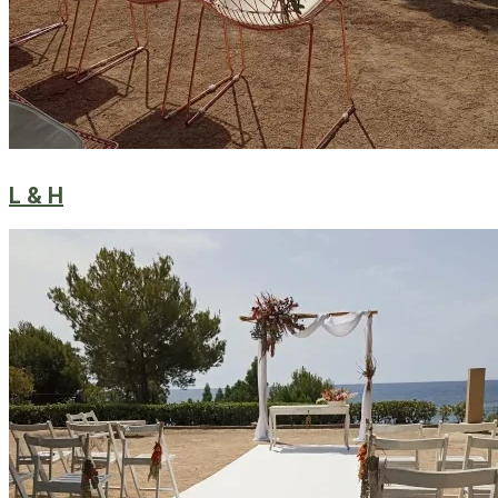
L & H