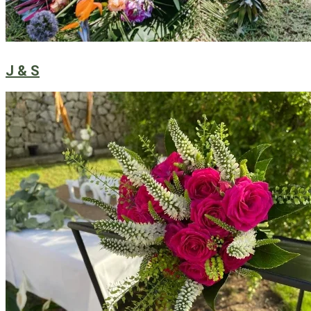
J & S